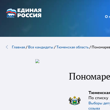
О 
Главная
/
Все кандидаты
/
Тюменская область
/
Пономарев
Пономаре
Тюменская
По списку
Выборы депу
созыва