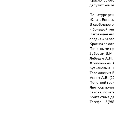
Красноярского
депутатской э
По натуре реш
Женат. Есть с
В свободное о
и большой те
Награжден на
ордена «За за
Красноярского
Почетными гр
Зубовым В.М. (
Лебедем А.И. (
Хлопониным А.Г
Кузнецовым Л.В
Толоконским В.
Уссом А.В. (20
Почетной грам
Являюсь поче
района, почет
Контактные д
Телефон: 8(98