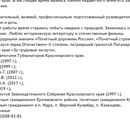
 края. В настоящее время являюсь членом бюджетного комитета За
тике.
ительный, волевой, профессионально подготовленный руководитель.
ын и дочь.
т работы время стараюсь побыть наедине с природой. Занимаюсь о
ннис. Люблю историческую литературу и отечественные фильмы.
грудными знаками «Почетный дорожник России», «Почетный строи
слуги перед Отечеством» II степени, патриаршей грамотой Патриар
 края «За трудовые заслуги»,
амотами Губернаторов Красноярского края:
1997 г.),
1999 г.),
. (2007 г.),
. (2012 г.),
А. (2017 г.),
19 г.),
отой Законодательного Собрания Красноярского края (1997 г.).
тным гражданином Ермаковского района, почетным гражданином Ку
ным гражданином в п. Идра, п. Верхний Кужебар, п. Казанцево.
анные:
3)508-92-81