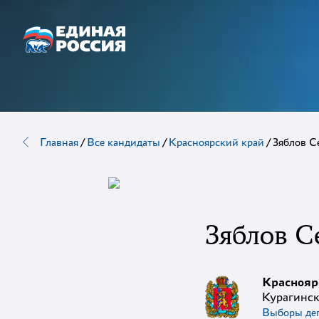
Главная
/
Все кандидаты
/
Красноярский край
/
Зяблов С
Зяблов С
Краснояр
Курагинск
Выборы деп