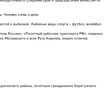
конодательного Собрания края и председателем комиссии по
 Человек слова и дела.
хотой и рыбалкой. Любимые виды спорта – футбол, волейбол
тель России», «Почетный работник транспорта РФ», медалью
ха Московского и всея Руси Кирилла, знаком отличия
рагинского района, почетным гражданином Каратузского