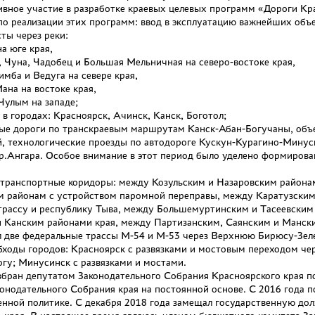
вное участие в разработке краевых целевых программ «Дороги Кра
по реализации этих программ: ввод в эксплуатацию важнейших объ
ты через реки:
а юге края,
 Чуна, Чадобец и Большая Мельничная на северо-востоке края,
мба и Ведуга на севере края,
ана на востоке края,
 Чулым на западе;
 в городах: Красноярск, Ачинск, Канск, Боготол;
ые дороги по транскраевым маршрутам Канск-Абан-Богучаны, объе
й, технологические проезды по автодороге Кускун-Курагино-Минус
р.Ангара. Особое внимание в этот период было уделено формиро
 транспортные коридоры: между Козульским и Назаровским района
м районам с устройством паромной переправы, между Каратузски
рассу и республику Тыва, между Большемуртинским и Тасеевским
и Канским районами края, между Партизанским, Саянским и Манск
л две федеральные трассы М-54 и М-53 через Верхнюю Бирюсу-Зел
бходы городов: Красноярск с развязками и мостовым переходом чер
гу; Минусинск с развязками и мостами.
збран депутатом Законодательного Собрания Красноярского края п
онодательного Собрания края на постоянной основе. С 2016 года по
ной политике. С декабря 2018 года замещал государственную дол