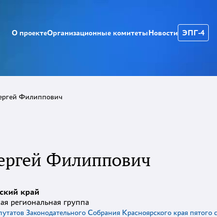
О проекте
Организационные комитеты
Новости
ЭПГ-4
ергей Филиппович
ергей Филиппович
ский край
ая региональная группа
утатов Законодательного Собрания Красноярского края пятого 