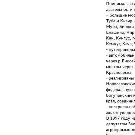
Принимал акти
деятельности 
– большие мос
Туба и Кизир н
Мура, Бирюса,
Енашино, Чири
Кан, Кунгус, М
Кемчуг, Кача,
- путепроводы
- автомобильн
через р.Енисе
мостом через 
Красноярска;
- реализованы
Новоселовски
федеральную т
Богучанским 
края, соедини
- построены о
железную доро
В 1997 году и
депутатом Зак
агропромышлен