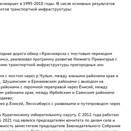
сноярья» в 1995-2010 годы. В числе основных результатов
ектов транспортной инфраструктуры:
здная дорога обход г.Красноярска с мостовым переходом
инск, реализовал программу развития Нижнего Приангарья с
ванию транспортной инфраструктуры пригородных зон
ми с мостом через р.Чулым, между южными районами края и
м, Шушенским и Ермаковским районами с выходом на
 районами с паромной переправой через Енисей, между
им районами края, между Ирбейским и Саянским районами
едеево;
ез р.Енисей, Лесосибирск с развязками и путепроводом через
о Курагинскому избирательному округу. С 2012 года работаю
 2021 год являлся председателем комитета по делам села и
жность заместителя председателя Законодательного Собрания