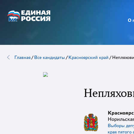
О 
Главная
/
Все кандидаты
/
Красноярский край
/
Непляхови
Непляхов
Красноярс
Норильская
Выборы депу
края пятого 