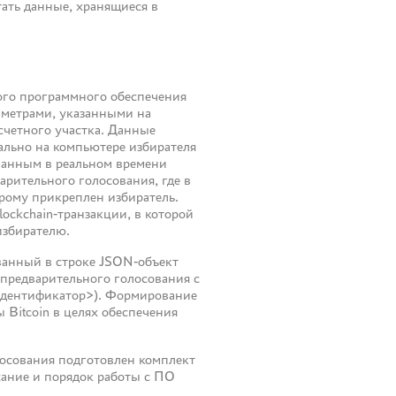
ать данные, хранящиеся в
того программного обеспечения
раметрами, указанными на
счетного участка. Данные
кально на компьютере избирателя
ванным в реальном времени
рительного голосования, где в
орому прикреплен избиратель.
ockchain-транзакции, в которой
избирателю.
ванный в строке JSON-объект
предварительного голосования с
/<идентификатор>). Формирование
 Bitcoin в целях обеспечения
лосования подготовлен комплект
сание и порядок работы с ПО