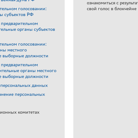
ознакомиться с результ
тельном голосовании:
свой голос в блокчейне
ны субъектов РФ
в предварительном
тельные органы субъектов
тельном голосовании:
аны местного
е выборные должности
в предварительном
вительные органы местного
е выборные должности
у персональных данных
ранение персональных
ционных комитетах