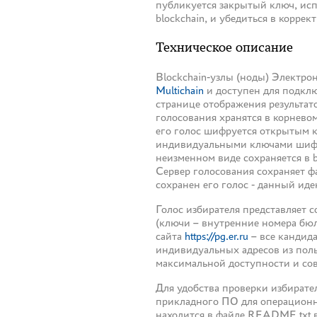
публикуется закрытый ключ, ис
blockchain, и убедиться в корре
Техническое описание
Blockchain-узлы (ноды) Электро
Multichain
и доступен для подклю
странице отображения результат
голосования хранятся в корневом
его голос шифруется открытым 
индивидуальными ключами шифров
неизменном виде сохраняется в 
Сервер голосования сохраняет ф
сохранен его голос - данный ид
Голос избирателя представляет
(ключи – внутренние номера бюл
сайта
https://pg.er.ru
– все кандида
индивидуальных адресов из поль
максимальной доступности и со
Для удобства проверки избирате
прикладного ПО для операционн
находится в файле README.txt 