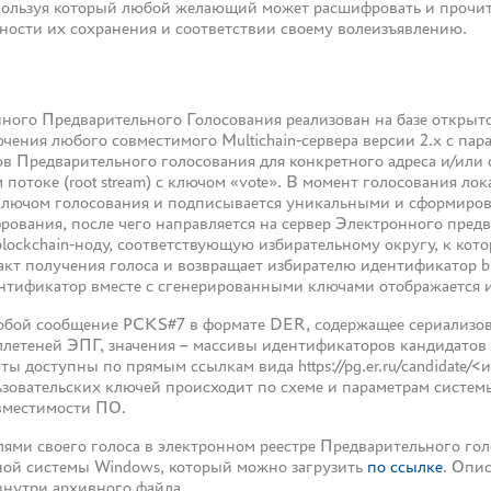
пользуя который любой желающий может расшифровать и прочит
ктности их сохранения и соответствии своему волеизъявлению.
нного Предварительного Голосования реализован на базе откры
чения любого совместимого Multichain-сервера версии 2.x с па
ов Предварительного голосования для конкретного адреса и/или 
 потоке (root stream) с ключом «vote». В момент голосования ло
ключом голосования и подписывается уникальными и сформиро
ания, после чего направляется на сервер Электронного предва
blockchain-ноду, соответствующую избирательному округу, к кот
акт получения голоса и возвращает избирателю идентификатор bl
ентификатор вместе с сгенерированными ключами отображается 
 собой сообщение PCKS#7 в формате DER, содержащее сериализо
летеней ЭПГ, значения – массивы идентификаторов кандидатов 
ты доступны по прямым ссылкам вида https://pg.er.ru/candidate
зовательских ключей происходит по схеме и параметрам системы
вместимости ПО.
лями своего голоса в электронном реестре Предварительного го
ой системы Windows, который можно загрузить
по ссылке
. Опи
внутри архивного файла.