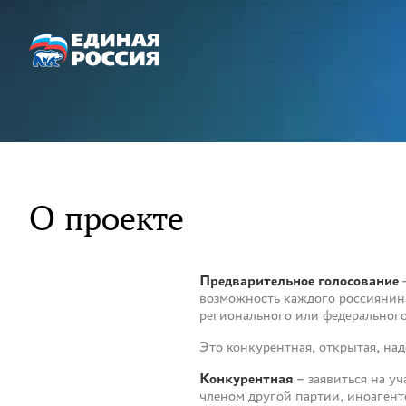
О проекте
Предварительное голосование
–
возможность каждого россиянина 
регионального или федерального
Это конкурентная, открытая, на
Конкурентная
– заявиться на у
членом другой партии, иноаген