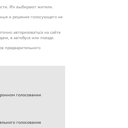
асти. Их выбирают жители.
анные и решение голосующего не
точно авторизоваться на сайте
аче, в автобусе или поезде.
ов предварительного
тронном голосовании
х
ельного голосования