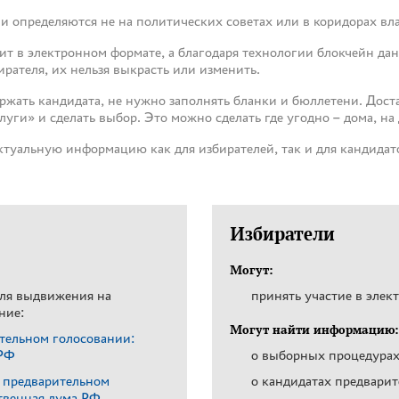
и определяются не на политических советах или в коридорах вл
ит в электронном формате, а благодаря технологии блокчейн д
рателя, их нельзя выкрасть или изменить.
ержать кандидата, не нужно заполнять бланки и бюллетени. Доста
уги» и сделать выбор. Это можно сделать где угодно – дома, на д
ктуальную информацию как для избирателей, так и для кандидат
Избиратели
Могут:
ля выдвижения на
принять участие в элек
ние:
Могут найти информацию:
тельном голосовании:
 РФ
о выборных процедура
в предварительном
о кандидатах предварит
твенная дума РФ